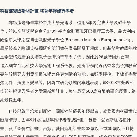
科技部愛因斯坦計畫
培育年輕優秀學者
鄭鈺潔老師畢業於中央大學光電系，僅用5年內完成大學及碩士學
位，並以全額獎學金身分於3年半內拿到西班牙巴賽理工大學、義大利佛
羅倫斯大學之雙博士歐盟光子學位(Erasmus Mundus Europhotonics)，
畢業後進入歐洲英特爾研究部門擔任產品開發工程師，但基於對教學熱枕
且希望將最新的技術教予台灣的莘莘學子們，因此於28歲時回到台灣，
進入國立台北科技大學光電工程系任教。她所帶領的近代奈米光子實驗室
專注於研究與開發平板光學元件更進階的功能，如頻率轉換、平板光學聚
焦元件、角度不變量等。因為在研究領域的卓越表現，於2018年榮獲科
技部年輕優秀學者之愛因斯坦計畫，每年最高500萬台幣的研究經費，為
期最長五年。
科技部為了培植創新性、國際性的優秀年輕學者，改善國內科研世代
斷層情形，去年9月起推動年輕學者養成計畫，包括「愛因斯坦培植計
畫」及「哥倫布計畫」兩類。愛因斯坦計畫限32歲以下或35歲以下且博
士畢業三年內者申請，每年至多補助50件研究計畫，總金額至高500萬