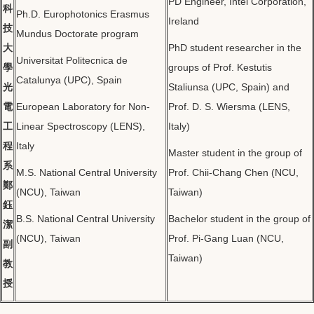
PD Engineer, Intel Corporation,
科
Ph.D. Europhotonics Erasmus
Ireland
技
Mundus Doctorate program
大
PhD student researcher in the
Universitat Politecnica de
學
groups of Prof. Kestutis
Catalunya (UPC), Spain
光
Staliunsa (UPC, Spain) and
電
European Laboratory for Non-
Prof. D. S. Wiersma (LENS,
工
Linear Spectroscopy (LENS),
Italy)
程
Italy
Master student in the group of
系
M.S. National Central University
Prof. Chii-Chang Chen (NCU,
鄭
(NCU), Taiwan
Taiwan)
鈺
B.S. National Central University
Bachelor student in the group of
潔
(NCU), Taiwan
Prof. Pi-Gang Luan (NCU,
副
Taiwan)
教
授