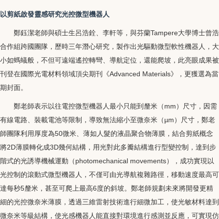
以剪紙啟發靈感研究光控微型機器人
鄭鈺潔老師與碩士生呂浩銓、李軒等，與芬蘭Tampere大學博士曾浩
合作組跨國團隊，歷時三年潛心研究，製作出光驅動微型軟性機器人，大
小如螞蟻般，不但可遠端遙控轉彎、導航定位，還能爬坡，此亮眼成果被
刊登在國際光電材料領域頂尖期刊《Advanced Materials》，更獲選為當
期封面。
鄭老師表示以往電控微型機器人最小只能到釐米（mm）尺寸，因需
有線電路、裝載電池等限制，導致無法縮小至微奈米（µm）尺寸，鄭老
師團隊利用厚度為50微米、薄如人髮的液晶聚合物薄膜，結合剪紙概念
將2D薄膜轉化成3D幾何結構，用光對此多瓣結構進行型變控制，達到步
階式的光誘導機械運動（photomechanical movements），成功實現以
光控制的滾動式微型機器人，不僅可由光導航複雜路徑，移動速度最高可
達每秒5釐米，甚至可爬上最高6度的斜坡。鄭老師規劃未來將開發更精
細的光控微奈米薄膜，透過三維雷射技術進行細微加工，使光敏材料達到
微奈米等級結構，使光感機器人能直接對環境進行感測並反應，可實現仿