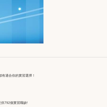
都有適合你的實習選擇！
792個實習職缺!