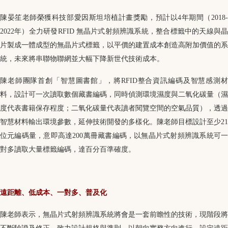
陳晏笙老師榮獲科技部愛因斯坦培植計畫獎勵，預計以4年期間（2018-
2022年）全力研發RFID 無晶片式射頻辨識系統，整合標籤中的天線與晶
片製成一體成型的無晶片式標籤，以平價的建置成本創造高附加價值的系
統，未來將串聯物聯網並大幅下降新世代技術成本。
陳老師團隊首創「智慧圖書館」，將RFID整合資訊編碼及智慧感測材
料，設計可一次讀取數個藏書編碼，同時偵測環境濕度與二氧化碳量（濕
度代表書籍保存程度；二氧化碳量代表讀者閱覽空間的空氣品質），透過
智慧材料輸出環境參數，延伸技術開發的多樣化。陳老師目標設計至少21
位元編碼量，意即高達200萬冊藏書編碼，以無晶片式射頻辨識系統可一
對多讀取大量標籤編碼，達百分百準確度。
遠距離、低成本、一對多、普及化
陳老師表示，無晶片式射頻辨識系統將會是一套前瞻性的技術，現階段將