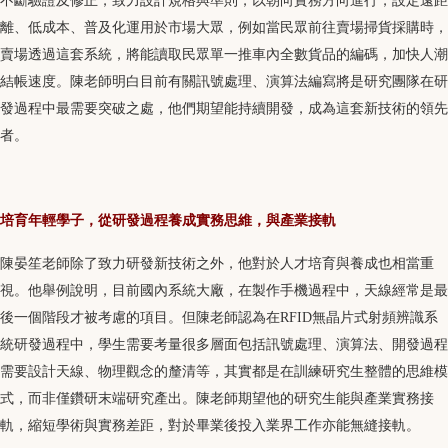
不斷驗證及修正，致力設計規格與準則，以朝向實務方向進行，設定遠距
離、低成本、普及化運用於市場大眾，例如當民眾前往賣場掃貨採購時，
賣場透過這套系統，將能讀取民眾單一推車內全數貨品的編碼，加快人潮
結帳速度。陳老師明白目前有關訊號處理、演算法編寫將是研究團隊在研
發過程中最需要突破之處，他們期望能持續開發，成為這套新技術的領先
者。
培育年輕學子，從研發過程養成實務思維，與產業接軌
陳晏笙老師除了致力研發新技術之外，他對於人才培育與養成也相當重
視。他舉例說明，目前國內系統大廠，在製作手機過程中，天線經常是最
後一個階段才被考慮的項目。但陳老師認為在RFID無晶片式射頻辨識系
統研發過程中，學生需要考量很多層面包括訊號處理、演算法、開發過程
需要設計天線、物理觀念的釐清等，其實都是在訓練研究生整體的思維模
式，而非僅鑽研末端研究產出。陳老師期望他的研究生能與產業實務接
軌，縮短學術與實務差距，對於畢業後投入業界工作亦能無縫接軌。