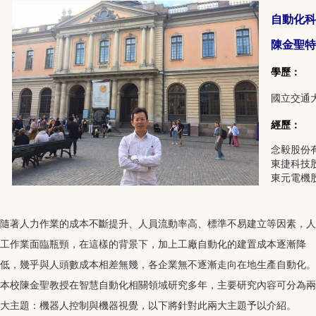
自動化科
陳金聖特
學歷：
國立交通
經歷：
念毅股份
東捷科技
東元電機
隨著人力作業的成本不斷提升、人員流動率高、標準不易建立等因素，人
工作業面臨瓶頸，在這樣的背景下，加上工廠自動化的建置成本逐漸降
低，幾乎與人頭數成本相差無幾，各企業無不逐漸走向在地生產自動化。
本校陳金聖教授在智慧自動化相關領域研究多年，主要研究內容可分為兩
大主題：機器人控制與機器視覺，以下將針對此兩大主題予以介紹。