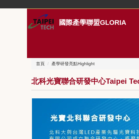
跳
到
主
國際產學聯盟GLORIA
要
內
容
區
首頁
產學研發亮點Highlight
北科光寶聯合研發中心Taipei Tech-L