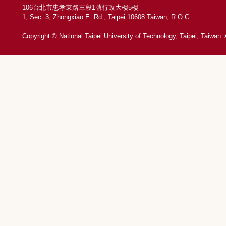
106台北市忠孝東路三段1號行政大樓5樓
1, Sec. 3, Zhongxiao E. Rd., Taipei 10608 Taiwan, R.O.C.
Copyright © National Taipei University of Technology, Taipei, Taiwan.