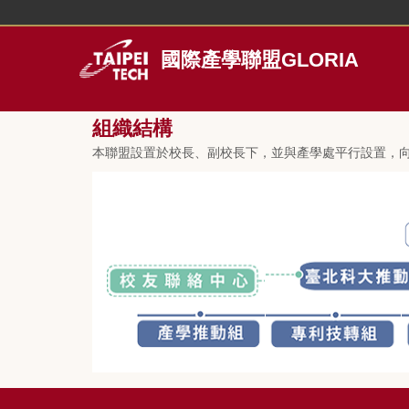
跳
到
主
國際產學聯盟GLORIA
要
內
容
組織結構
區
本聯盟設置於校長、副校長下，並與產學處平行設置，