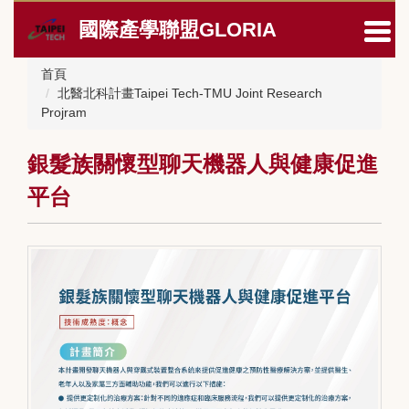
跳
國際產學聯盟GLORIA
到
主
要
首頁
內
北醫北科計畫Taipei Tech-TMU Joint Research
容
Projram
區
銀髮族關懷型聊天機器人與健康促進
平台