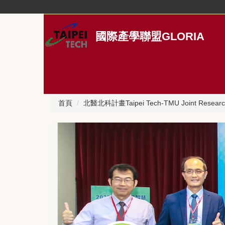
跳
到
主
國際產學聯盟GLORIA
要
內
容
區
首頁
北醫北科計畫Taipei Tech-TMU Joint Research