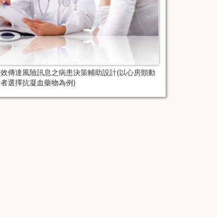
有效傳達風險訊息之病患決策輔助設計(以⼼房顫動
患者選擇抗凝⾎藥物為例)