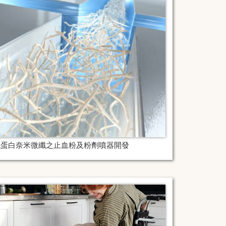
絲蛋白奈米微纖之止血粉及粉劑噴器開發