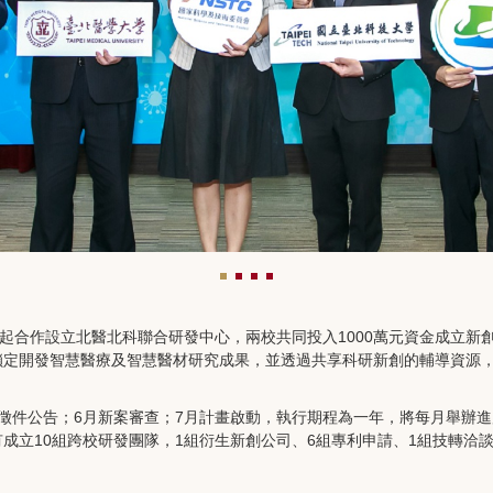
年起合作設立北醫北科聯合研發中心，兩校共同投入1000萬元資金成立
鎖定開發智慧醫療及智慧醫材研究成果，並透過共享科研新創的輔導資源
徵件公告；6月新案審查；7月計畫啟動，執行期程為一年，將每月舉辦
立10組跨校研發團隊，1組衍生新創公司、6組專利申請、1組技轉洽談