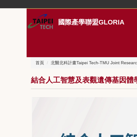
跳
到
主
國際產學聯盟GLORIA
要
內
容
區
首頁
北醫北科計畫Taipei Tech-TMU Joint Research
結合人工智慧及表觀遺傳基因體