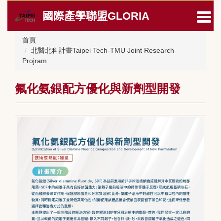
跳
國際產學聯盟GLORIA
到
主
要
首頁
內
北醫北科計畫Taipei Tech-TMU Joint Research
容
Projram
區
氟化氨銀配方優化與新劑型開發