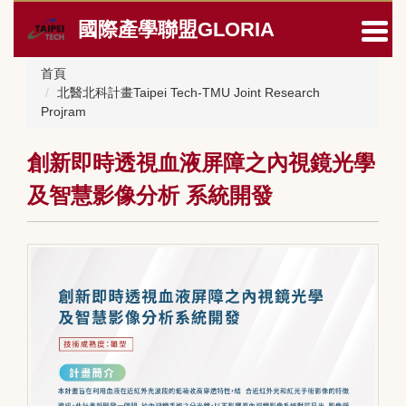
跳
國際產學聯盟GLORIA
到
主
要
首頁
內
北醫北科計畫Taipei Tech-TMU Joint Research
容
Projram
區
創新即時透視血液屏障之內視鏡光學
及智慧影像分析 系統開發