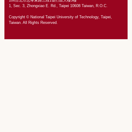
106台北市忠孝東路三段1號行政大樓5樓
1, Sec. 3, Zhongxiao E. Rd., Taipei 10608 Taiwan, R.O.C.
Copyright © National Taipei University of Technology, Taipei,
Taiwan. All Rights Reserved.